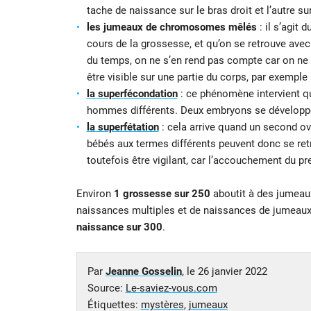
tache de naissance sur le bras droit et l’autre s
les jumeaux de chromosomes mêlés
: il s’agit
cours de la grossesse, et qu’on se retrouve ave
du temps, on ne s’en rend pas compte car on ne fa
être visible sur une partie du corps, par exemple
la superfécondation
: ce phénomène intervient q
hommes différents. Deux embryons se développe
la superfétation
: cela arrive quand un second ov
bébés aux termes différents peuvent donc se ret
toutefois être vigilant, car l’accouchement du p
Environ
1 grossesse sur 250
aboutit à des jumeaux
naissances multiples et de naissances de jumeaux, 
naissance sur 300
.
Par
Jeanne Gosselin
, le
26 janvier 2022
Source:
Le-saviez-vous.com
Étiquettes:
mystères
,
jumeaux