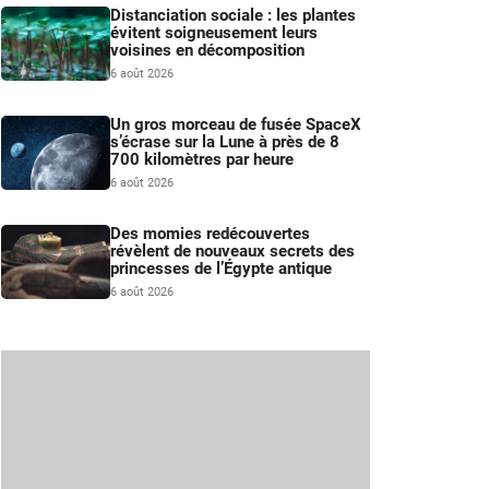
Distanciation sociale : les plantes
évitent soigneusement leurs
voisines en décomposition
6 août 2026
Un gros morceau de fusée SpaceX
s’écrase sur la Lune à près de 8
700 kilomètres par heure
6 août 2026
Des momies redécouvertes
révèlent de nouveaux secrets des
princesses de l’Égypte antique
6 août 2026