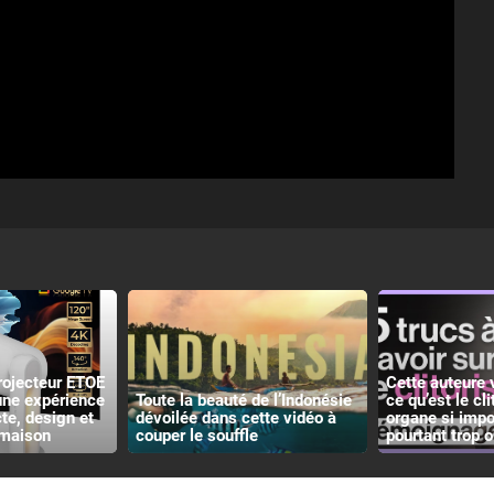
rojecteur ETOE
Cette auteure 
 une expérience
Toute la beauté de l’Indonésie
ce qu’est le cli
e, design et
dévoilée dans cette vidéo à
organe si impo
 maison
couper le souffle
pourtant trop o