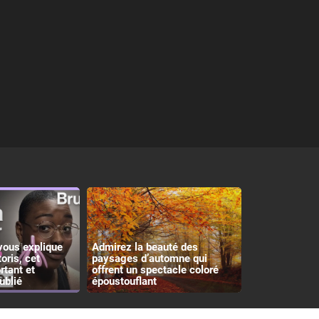
vous explique
Admirez la beauté des
toris, cet
paysages d’automne qui
rtant et
offrent un spectacle coloré
ublié
époustouflant