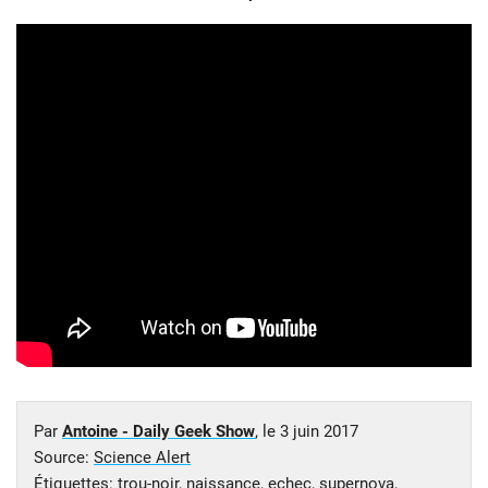
Par
Antoine - Daily Geek Show
, le
3 juin 2017
Source:
Science Alert
Étiquettes:
trou-noir
,
naissance
,
echec
,
supernova
,