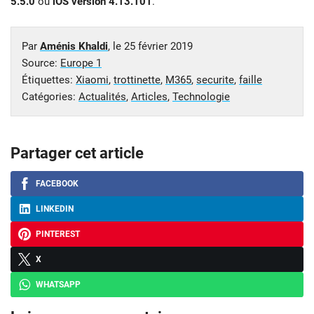
5.5.0
ou
iOS version 4.13.101
.
Par
Aménis Khaldi
, le
25 février 2019
Source:
Europe 1
Étiquettes:
Xiaomi
,
trottinette
,
M365
,
securite
,
faille
Catégories:
Actualités
,
Articles
,
Technologie
Partager cet article
FACEBOOK
LINKEDIN
PINTEREST
X
WHATSAPP