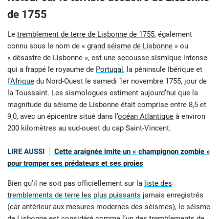
de 1755
Le
tremblement de terre de Lisbonne de 1755
, également
connu sous le nom de «
grand séisme de Lisbonne
» ou
« désastre de Lisbonne », est une secousse sismique intense
qui a frappé le royaume de
Portugal
, la péninsule Ibérique et
l’
Afrique
du Nord-Ouest le samedi 1er novembre 1755, jour de
la Toussaint. Les sismologues estiment aujourd’hui que la
magnitude du séisme de Lisbonne était comprise entre 8,5 et
9,0, avec un épicentre situé dans l’
océan Atlantique
à environ
200 kilomètres au sud-ouest du cap Saint-Vincent.
LIRE AUSSI
Cette araignée imite un « champignon zombie »
pour tromper ses prédateurs et ses proies
Bien qu’il ne soit pas officiellement sur la
liste des
tremblements de terre les plus puissants
jamais enregistrés
(car antérieur aux mesures modernes des séismes), le séisme
de Lisbonne est considéré comme l’un des tremblements de