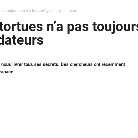
as toujours servi à les protéger des prédateurs
ortues n’a pas toujours
dateurs
 de nous livrer tous ses secrets. Des chercheurs ont récemment
arapace.