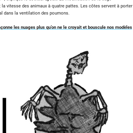
t la vitesse des animaux à quatre pattes. Les côtes servent à porter
ial dans la ventilation des poumons.
açonne les nuages plus qu’on ne le croyait et bouscule nos modèles