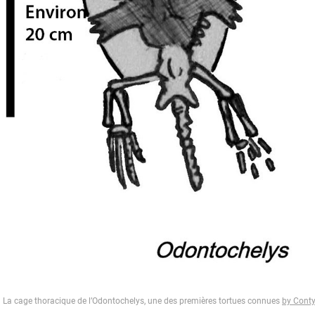
La cage thoracique de l’Odontochelys, une des premières tortues connues
by Cont