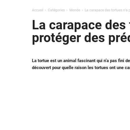
Accueil
Catégories
Monde
La carapace des tortues n’a p
La carapace des t
protéger des pré
La tortue est un animal fascinant qui n’a pas fini
découvert pour quelle raison les tortues ont une c