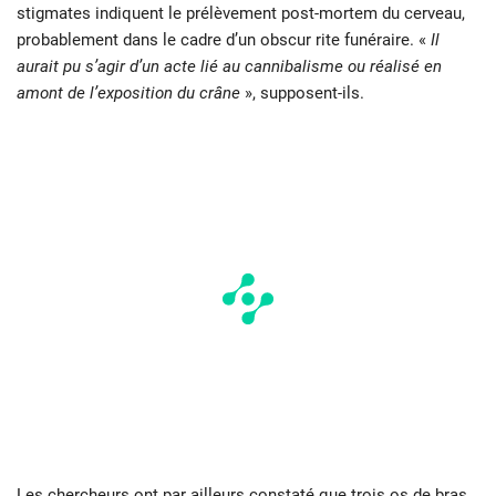
stigmates indiquent le prélèvement post-mortem du cerveau,
probablement dans le cadre d’un obscur rite funéraire. «
Il
aurait pu s’agir d’un acte lié au cannibalisme ou réalisé en
amont de l’exposition du crâne
», supposent-ils.
Les chercheurs ont par ailleurs constaté que trois os de bras