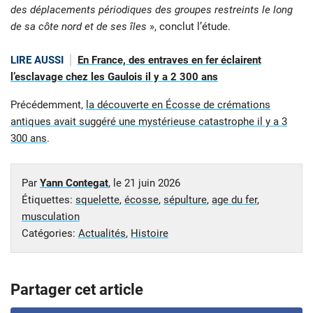
des déplacements périodiques des groupes restreints le long
de sa côte nord et de ses îles
», conclut l’étude.
LIRE AUSSI
En France, des entraves en fer éclairent
l’esclavage chez les Gaulois il y a 2 300 ans
Précédemment,
la découverte en Écosse de crémations
antiques avait suggéré une mystérieuse catastrophe il y a 3
300 ans
.
Par
Yann Contegat
, le
21 juin 2026
Étiquettes:
squelette
,
écosse
,
sépulture
,
age du fer
,
musculation
Catégories:
Actualités
,
Histoire
Partager cet article