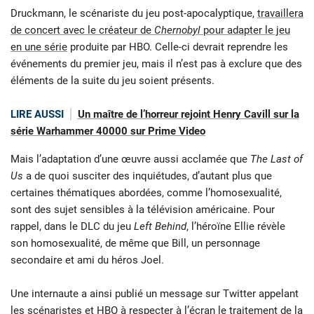
Druckmann, le scénariste du jeu post-apocalyptique,
travaillera
de concert avec le créateur de
Chernobyl
pour adapter le jeu
en une série
produite par HBO. Celle-ci devrait reprendre les
événements du premier jeu, mais il n’est pas à exclure que des
éléments de la suite du jeu soient présents.
LIRE AUSSI
Un maître de l’horreur rejoint Henry Cavill sur la
série Warhammer 40000 sur Prime Video
Mais l’adaptation d’une œuvre aussi acclamée que
The Last of
Us
a de quoi susciter des inquiétudes, d’autant plus que
certaines thématiques abordées, comme l’homosexualité,
sont des sujet sensibles à la télévision américaine. Pour
rappel, dans le DLC du jeu
Left Behind
, l’héroïne Ellie révèle
son homosexualité, de même que Bill, un personnage
secondaire et ami du héros Joel.
Une internaute a ainsi publié un message sur Twitter appelant
les scénaristes et HBO à respecter à l’écran le traitement de la