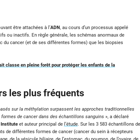
vant être attachées à l’
ADN
, au cours d’un processus appelé
tifs ou inactifs. En règle générale, les schémas anormaux de
ic du cancer (et de ses différentes formes) que les biopsies
it classe en pleine forêt pour protéger les enfants de la
s les plus fréquents
basés sur la méthylation surpassent les approches traditionnelles
s formes de cancer dans des échantillons sanguins
», a déclaré
Institute
et auteur principal de
l’étude
. Sur les 3 583 échantillons d
nts de différentes formes de cancer (cancer du sein à récepteurs
e, de la vésicule biliaire, de l’estomac, du poumon, de l’ovaire, de