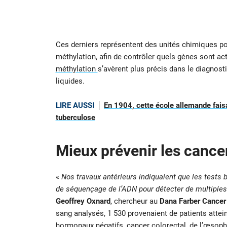
Ces derniers représentent des unités chimiques pou
méthylation, afin de contrôler quels gènes sont ac
méthylation
s’avèrent plus précis dans le diagnost
liquides.
LIRE AUSSI
En 1904, cette école allemande faisa
tuberculose
Mieux prévenir les cancer
«
Nos travaux antérieurs indiquaient que les tests 
de séquençage de l’ADN pour détecter de multiple
Geoffrey Oxnard
, chercheur au
Dana Farber Cancer 
sang analysés, 1 530 provenaient de patients attei
hormonaux négatifs, cancer colorectal, de l’œsophag