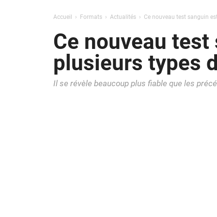
Accueil
Formats
Actualités
Ce nouveau test sanguin est
Ce nouveau test 
plusieurs types 
Il se révèle beaucoup plus fiable que les p