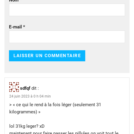
E-mail
*
sdfqf
dit :
24 juin 2023 à 0 h 04 min
> « ce qui le rend à la fois léger (seulement 31
kilogrammes) »
lol 31kg leger? xD
maintenant pour faire passer les pillules on voit tout le