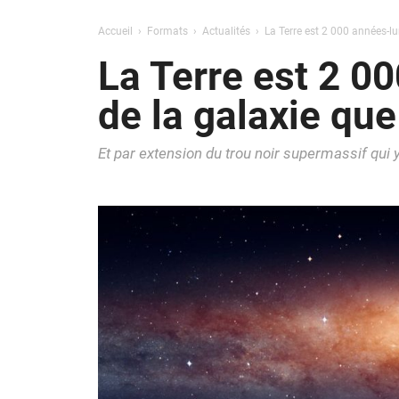
Accueil
Formats
Actualités
La Terre est 2 000 années-lu
La Terre est 2 0
de la galaxie qu
Et par extension du trou noir supermassif qui 