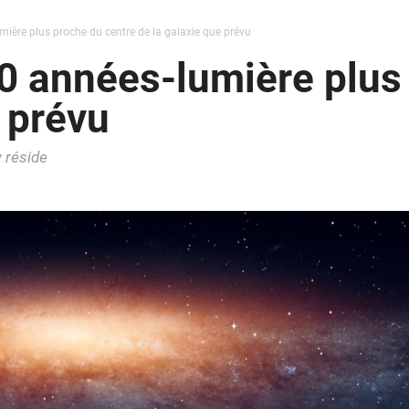
mière plus proche du centre de la galaxie que prévu
00 années-lumière plus
e prévu
y réside