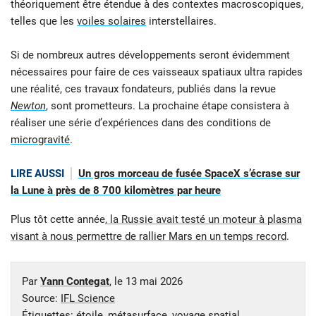
théoriquement être étendue à des contextes macroscopiques,
telles que les
voiles solaires
interstellaires.
Si de nombreux autres développements seront évidemment
nécessaires pour faire de ces vaisseaux spatiaux ultra rapides
une réalité, ces travaux fondateurs, publiés dans la revue
Newton
, sont prometteurs. La prochaine étape consistera à
réaliser une série d’expériences dans des conditions de
microgravité
.
LIRE AUSSI
Un gros morceau de fusée SpaceX s’écrase sur
la Lune à près de 8 700 kilomètres par heure
Plus tôt cette année,
la Russie avait testé un moteur à plasma
visant à nous permettre de rallier Mars en un temps record
.
Par
Yann Contegat
, le
13 mai 2026
Source:
IFL Science
Étiquettes:
étoile
,
métasurface
,
voyage spatial