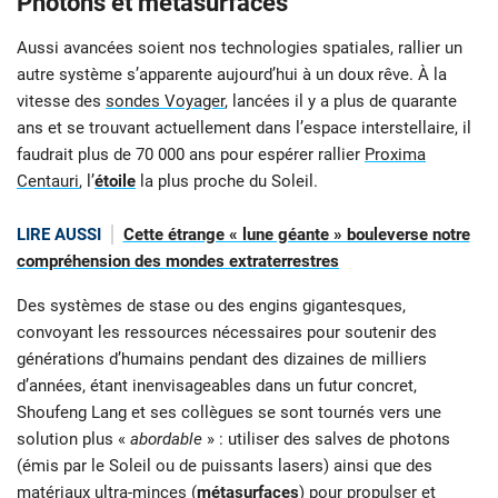
Photons et métasurfaces
Aussi avancées soient nos technologies spatiales, rallier un
autre système s’apparente aujourd’hui à un doux rêve. À la
vitesse des
sondes Voyager
, lancées il y a plus de quarante
ans et se trouvant actuellement dans l’espace interstellaire, il
faudrait plus de 70 000 ans pour espérer rallier
Proxima
Centauri
, l’
étoile
la plus proche du Soleil.
LIRE AUSSI
Cette étrange « lune géante » bouleverse notre
compréhension des mondes extraterrestres
Des systèmes de stase ou des engins gigantesques,
convoyant les ressources nécessaires pour soutenir des
générations d’humains pendant des dizaines de milliers
d’années, étant inenvisageables dans un futur concret,
Shoufeng Lang et ses collègues se sont tournés vers une
solution plus «
abordable
» : utiliser des salves de photons
(émis par le Soleil ou de puissants lasers) ainsi que des
matériaux ultra-minces (
métasurfaces
) pour propulser et