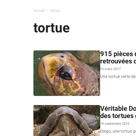
Accueil
tortue
tortue
915 pièces d
retrouvées 
10 mars 2017
Une tortue verte d
Véritable Do
des tortues
19 septembre 2016
Diego, une tortue g