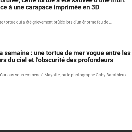
rûlée, cette tortue a été sauvée d’une mort
âce à une carapace imprimée en 3D
te tortue qui a été grièvement brûlée lors d’un énorme feu de …
a semaine : une tortue de mer vogue entre les
rs du ciel et l’obscurité des profondeurs
oCurious vous emmène à Mayotte, où le photographe Gaby Barathieu a