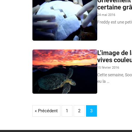
Grièvement b
certaine gr
24 mai 2016
Freddy est une peti
L’image de l
vives couleu
15 février 2016
Cette semaine, So
eu la …
« Précédent
1
2
3