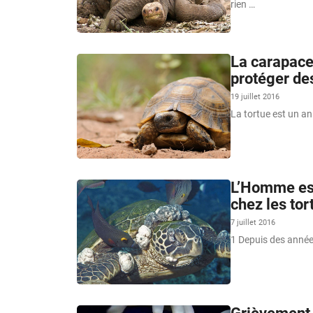
rien …
La carapace 
protéger de
19 juillet 2016
La tortue est un ani
L’Homme est
chez les tor
7 juillet 2016
1 Depuis des années