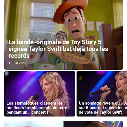
La bande-originale de Toy Story 5
signée Taylor Swift bat déjà tous les
records
11 juin 2026
Les sismologues classent les
Un sondage révèle qu’1 
meilleurs tremblements de terre
sur 5 pourrait suivre les 
pendant un… concert !
de vote de Taylor Swift