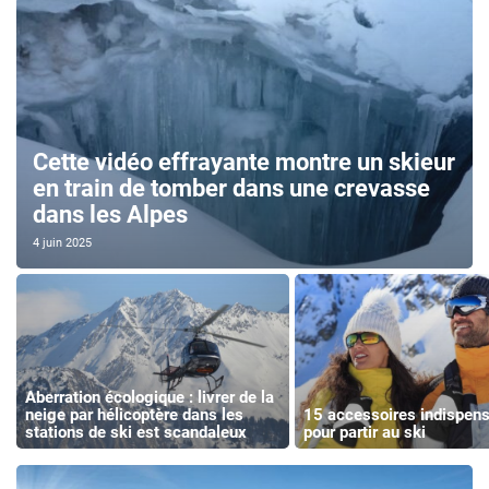
Cette vidéo effrayante montre un skieur
en train de tomber dans une crevasse
dans les Alpes
4 juin 2025
Aberration écologique : livrer de la
neige par hélicoptère dans les
15 accessoires indispen
stations de ski est scandaleux
pour partir au ski