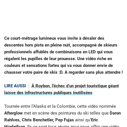
Ce court-métrage lumineux vous invite à dévaler des
descentes hors piste en pleine nuit, accompagné de skieurs
professionnels affublés de combinaisons en LED qui vous
régalent les pupilles de leur prouesse. Une vidéo riche en
couleurs et sensations fortes qui va vous donner envie de
chausser votre paire de skis :D. A regarder sans plus attendre !
LIRE AUSSI
À Roybon, l’échec d’un projet touristique géant
laisse des infrastructures publiques inutilisées
Tournée entre l’Alaska et la Colombie, cette vidéo nommée
Afterglow
met en scène des pointures du ski telles que
Daron
Rahlves, Chris Benchetler, Pep Fujas
ainsi qu’
Eric
Hjorleifson
. Ils se sont tous réunis pour nous offrir une vidéo