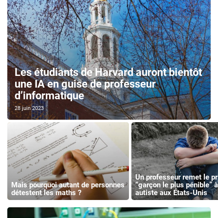
Les étudiants de Harvard auront bientôt
une IA en guise de professeur
d’informatique
28 juin 2023
Un professeur remet le pr
Mais pourquoi autant de personnes
“garçon le plus pénible” 
détestent les maths ?
autiste aux États-Unis