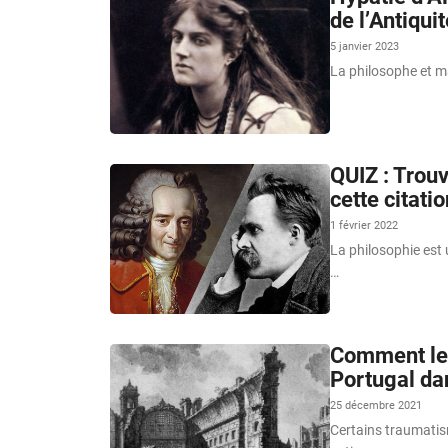
de l’Antiqu
5 janvier 2023
La philosophe et m
QUIZ : Trouv
cette citatio
1 février 2022
La philosophie est 
…
Comment le 
Portugal da
25 décembre 2021
Certains traumatism