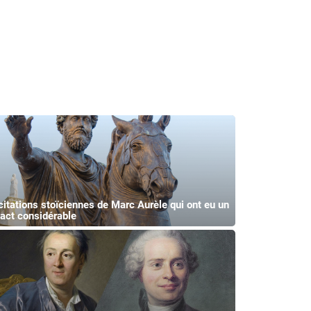
citations stoïciennes de Marc Aurèle qui ont eu un
act considérable