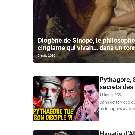
Diogène de Sinope, le philosophe 
cinglante qui vivait… dans un to
3 août 2026
Pythagore, 
secrets des
14 février 2023
Dans cette vidéo d
philosophes avaien
Hypatie d’A