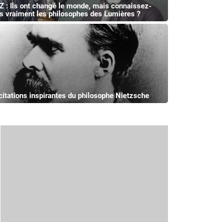
Z : Ils ont changé le monde, mais connaissez-
s vraiment les philosophes des Lumières ?
citations inspirantes du philosophe Nietzsche