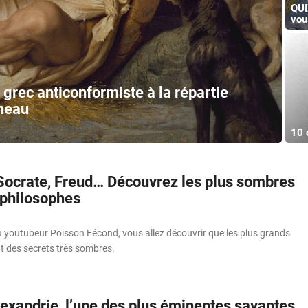
QUI
vou
grec anticonformiste à la répartie
nneau
10 
Socrate, Freud… Découvrez les plus sombres
 philosophes
u youtubeur Poisson Fécond, vous allez découvrir que les plus grands
t des secrets très sombres.
lexandrie, l’une des plus éminentes savantes