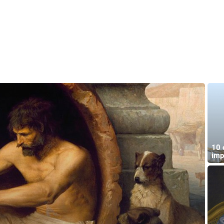
10 
imp