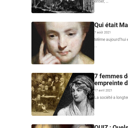
entier, …
Qui était Ma
7 août 2021
Même aujourd’hui e
…
7 femmes déf
empreinte d
17 avril 2021
La société a longt
QUIZ : Quels