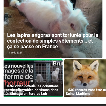
Les lapins angoras sont torturés pour la
confection de simples vêtements… et
ça se passe en France
11 août 2021
Cette vidéo dévoile les conditions
de vie effroyables de visons dans
1430 renards vont être t
un élevage en Eure-et-Loir
Seine-Maritime