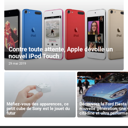
Contre toute attente, Apple dévoile un
nouvel iPod Touch
29 mai 2019
Méfiez-vous des apparences, ce
Découvrez la Ford Fiesta
petit cube de Sony est le jouet du
nouvelle génération, une 
futur
citadine et ultra performa