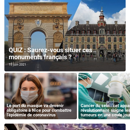
QUIZ : Saurez-vous situer ces
monuments français ?
15 juin 2021
Le port du masque va devenir
Cancer du sein : cet appar
obligatoire à Nice pour combattre
révolutionnaire soigne les
l’épidémie de coronavirus
tumeurs en une seule jou