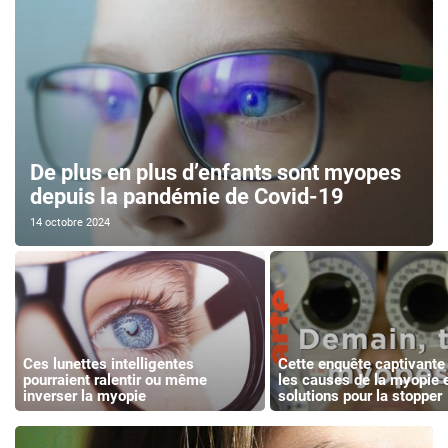
De plus en plus d’enfants sont myopes
depuis la pandémie de Covid-19
14 octobre 2024
Ces lunettes intelligentes
Cette enquête captivante
pourraient ralentir ou même
les causes de la myopie e
inverser la myopie
solutions pour la stopper