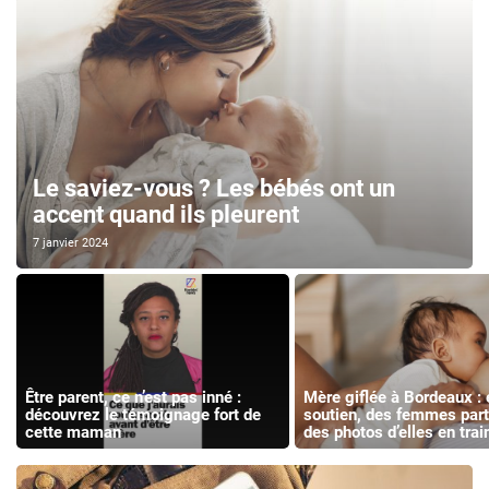
Le saviez-vous ? Les bébés ont un
accent quand ils pleurent
7 janvier 2024
Être parent, ce n’est pas inné :
Mère giflée à Bordeaux : 
découvrez le témoignage fort de
soutien, des femmes par
cette maman
des photos d’elles en train