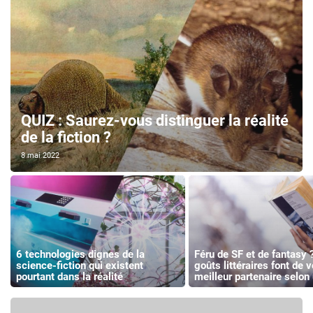
QUIZ : Saurez-vous distinguer la réalité
de la fiction ?
8 mai 2022
6 technologies dignes de la
Féru de SF et de fantasy 
science-fiction qui existent
goûts littéraires font de 
pourtant dans la réalité
meilleur partenaire selon