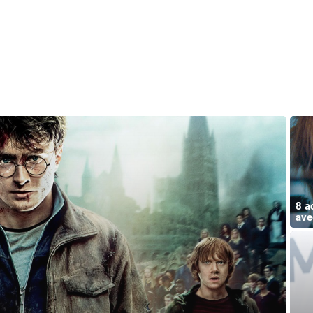
8 a
ave