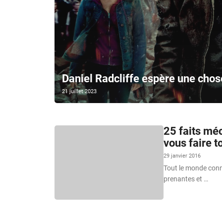
Daniel Radcliffe espère une chos
21 juillet 2023
25 faits méc
vous faire t
29 janvier 2016
Tout le monde conna
prenantes et …