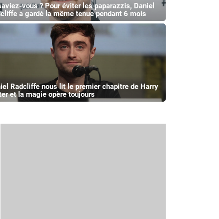
saviez-vous ? Pour éviter les paparazzis, Daniel
cliffe a gardé la même tenue pendant 6 mois
iel Radcliffe nous lit le premier chapitre de Harry
ter et la magie opère toujours