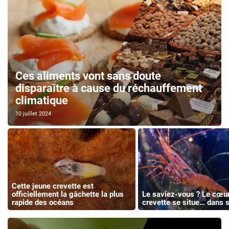
Ces aliments vont sans doute
disparaître à cause du réchauffement
climatique
10 juillet 2024
Cette jeune crevette est
officiellement la gâchette la plus
Le saviez-vous ? Le cœur
rapide des océans
crevette se situe… dans s