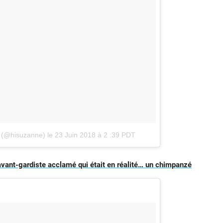
f (@hisuzanne)
le
23 Juin 2018 à 2 :39 PDT
 avant-gardiste acclamé qui était en réalité… un chimpanzé