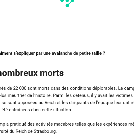
iment s’expliquer par une avalanche de petite taille ?
 nombreux morts
, près de 22 000 sont morts dans des conditions déplorables. Le camp
lus meurtrier de l’histoire. Parmi les détenus, il y avait les victime
i se sont opposées au Reich et les dirigeants de l’époque leur ont 
été entraînées dans cette situation.
p a pratiqué des activités macabres telles que les expériences méd
rsité du Reich de Strasbourg.