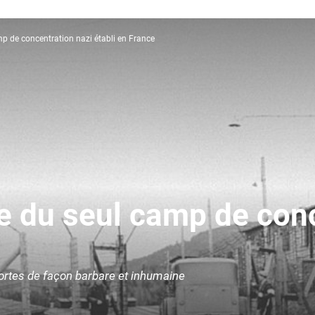
amp de concentration nazi établi en France
ue du seul camp de con
ortes de façon barbare et inhumaine