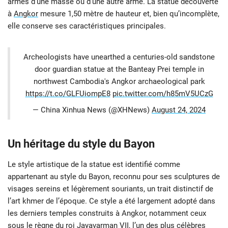
armés d’une masse ou d’une autre arme. La statue découverte
à
Angkor
mesure 1,50 mètre de hauteur et, bien qu’incomplète,
elle conserve ses caractéristiques principales.
Archeologists have unearthed a centuries-old sandstone
door guardian statue at the Banteay Prei temple in
northwest Cambodia's Angkor archaeological park
https://t.co/GLFUiompE8
pic.twitter.com/h85mV5UCzG
— China Xinhua News (@XHNews)
August 24, 2024
Un héritage du style du Bayon
Le style artistique de la statue est identifié comme
appartenant au style du Bayon, reconnu pour ses sculptures de
visages sereins et légèrement souriants, un trait distinctif de
l’art khmer de l’époque. Ce style a été largement adopté dans
les derniers temples construits à Angkor, notamment ceux
sous le règne du roi Jayavarman VII, l’un des plus célèbres