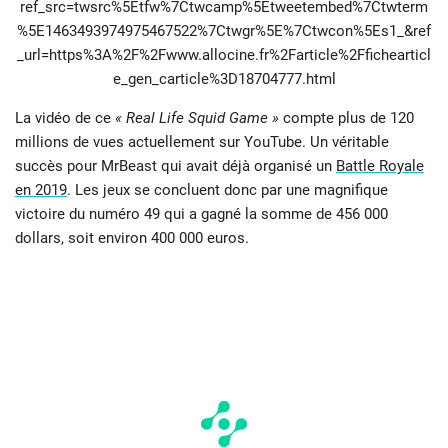
ref_src=twsrc%5Etfw%7Ctwcamp%5Etweetembed%7Ctwterm
%5E1463493974975467522%7Ctwgr%5E%7Ctwcon%5Es1_&ref
_url=https%3A%2F%2Fwww.allocine.fr%2Farticle%2Ffichearticl
e_gen_carticle%3D18704777.html
La vidéo de ce
« Real Life Squid Game »
compte plus de 120
millions de vues actuellement sur YouTube. Un véritable
succès pour MrBeast qui avait déjà organisé un
Battle Royale
en 2019
. Les jeux se concluent donc par une magnifique
victoire du numéro 49 qui a gagné la somme de 456 000
dollars, soit environ 400 000 euros.