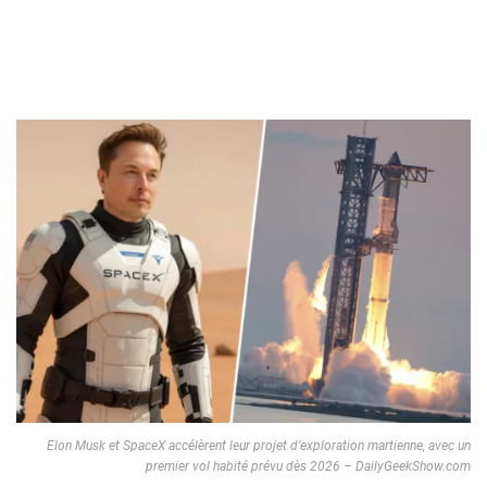
Elon Musk et SpaceX accélèrent leur projet d’exploration martienne, avec un
premier vol habité prévu dès 2026 – DailyGeekShow.com