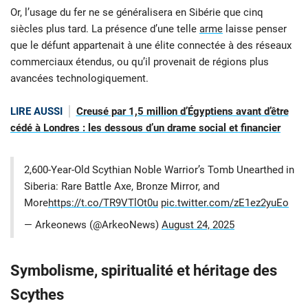
Or, l’usage du fer ne se généralisera en Sibérie que cinq
siècles plus tard. La présence d’une telle
arme
laisse penser
que le défunt appartenait à une élite connectée à des réseaux
commerciaux étendus, ou qu’il provenait de régions plus
avancées technologiquement.
LIRE AUSSI
Creusé par 1,5 million d’Égyptiens avant d’être
cédé à Londres : les dessous d’un drame social et financier
2,600-Year-Old Scythian Noble Warrior’s Tomb Unearthed in
Siberia: Rare Battle Axe, Bronze Mirror, and
More
https://t.co/TR9VTlOt0u
pic.twitter.com/zE1ez2yuEo
— Arkeonews (@ArkeoNews)
August 24, 2025
Symbolisme, spiritualité et héritage des
Scythes