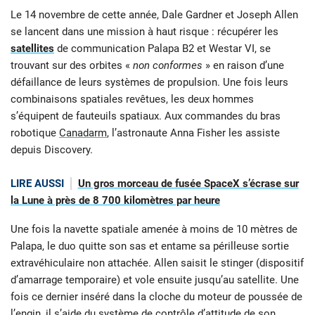
Le 14 novembre de cette année, Dale Gardner et Joseph Allen
se lancent dans une mission à haut risque : récupérer les
satellites
de communication Palapa B2 et Westar VI, se
trouvant sur des orbites «
non conformes
» en raison d’une
défaillance de leurs systèmes de propulsion. Une fois leurs
combinaisons spatiales revêtues, les deux hommes
s’équipent de fauteuils spatiaux. Aux commandes du bras
robotique
Canadarm
, l’astronaute Anna Fisher les assiste
depuis Discovery.
LIRE AUSSI
Un gros morceau de fusée SpaceX s’écrase sur
la Lune à près de 8 700 kilomètres par heure
Une fois la navette spatiale amenée à moins de 10 mètres de
Palapa, le duo quitte son sas et entame sa périlleuse sortie
extravéhiculaire non attachée. Allen saisit le stinger (dispositif
d’amarrage temporaire) et vole ensuite jusqu’au satellite. Une
fois ce dernier inséré dans la cloche du moteur de poussée de
l’engin, il s’aide du système de contrôle d’attitude de son