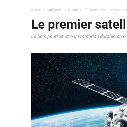
Accueil
Catégories
Sciences
Espace
Le premier satell
Le premier satell
Le bois pourrait être un matériau durable en or