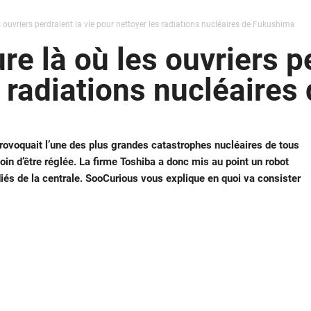
s ouvriers perdraient la vie pour nettoyer les radiations nucléaires de Fukushima
re là où les ouvriers pe
s radiations nucléaire
rovoquait l’une des plus grandes catastrophes nucléaires de tous
oin d’être réglée. La firme Toshiba a donc mis au point un robot
diés de la centrale. SooCurious vous explique en quoi va consister