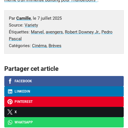
même d’un immense building pour
Thunderbolts*
.
Par
Camille
, le
7 juillet 2025
Source:
Variety
Étiquettes:
Marvel
,
avengers
,
Robert Downey Jr.
,
Pedro
Pascal
Catégories:
Cinéma
,
Brèves
Partager cet article
FACEBOOK
LINKEDIN
PINTEREST
X
WHATSAPP