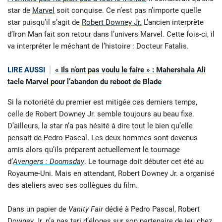
star de
Marvel
soit conquise. Ce n’est pas n’importe quelle
star puisqu’il s’agit de
Robert Downey Jr.
L’ancien interprète
d’Iron Man fait son retour dans l’univers Marvel. Cette fois-ci, il
va interpréter le méchant de l’histoire : Docteur Fatalis.
LIRE AUSSI
« Ils n’ont pas voulu le faire » : Mahershala Ali
tacle Marvel pour l’abandon du reboot de Blade
Si la notoriété du premier est mitigée ces derniers temps,
celle de Robert Downey Jr. semble toujours au beau fixe.
D’ailleurs, la star n’a pas hésité à dire tout le bien qu’elle
pensait de Pedro Pascal. Les deux hommes sont devenus
amis alors qu’ils préparent actuellement le tournage
d’
Avengers : Doomsday
. Le tournage doit débuter cet été au
Royaume-Uni. Mais en attendant, Robert Downey Jr. a organisé
des ateliers avec ses collègues du film.
Dans un papier de
Vanity Fair
dédié à Pedro Pascal, Robert
Downey Jr. n’a pas tari d’éloges sur son partenaire de jeu chez