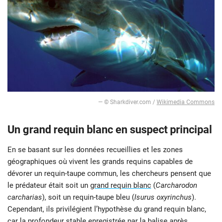
— © Sharkdiver.com /
Wikimedia Commons
Un grand requin blanc en suspect principal
En se basant sur les données recueillies et les zones
géographiques où vivent les grands requins capables de
dévorer un requin-taupe commun, les chercheurs pensent que
le prédateur était soit un
grand requin blanc
(
Carcharodon
carcharias
), soit un requin-taupe bleu (
Isurus oxyrinchus
).
Cependant, ils privilégient l’hypothèse du grand requin blanc,
car la profondeur stable enregistrée par la balise après