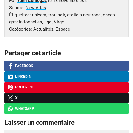
Par
Yann Contegat
, le
13 novembre 2021
Source:
New Atlas
Étiquettes:
univers
,
trou-noir
,
etoile-a-neutrons
,
ondes-
gravitationnelles
,
ligo
,
Virgo
Catégories:
Actualités
,
Espace
Partager cet article
FACEBOOK
LINKEDIN
PINTEREST
X
WHATSAPP
Laisser un commentaire