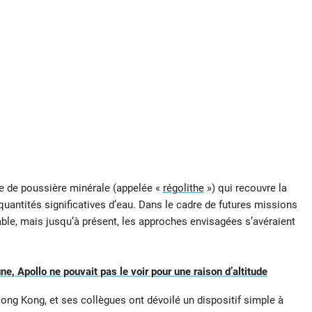
he de poussière minérale (appelée «
régolithe
») qui recouvre la
uantités significatives d’eau. Dans le cadre de futures missions
able, mais jusqu’à présent, les approches envisagées s’avéraient
une, Apollo ne pouvait pas le voir pour une raison d’altitude
ong Kong, et ses collègues ont dévoilé un dispositif simple à