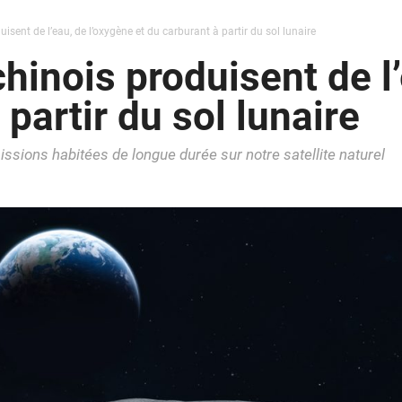
isent de l’eau, de l’oxygène et du carburant à partir du sol lunaire
hinois produisent de l’
 partir du sol lunaire
ssions habitées de longue durée sur notre satellite naturel