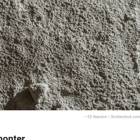
— ED Reardon / Shutterstock.co
monter