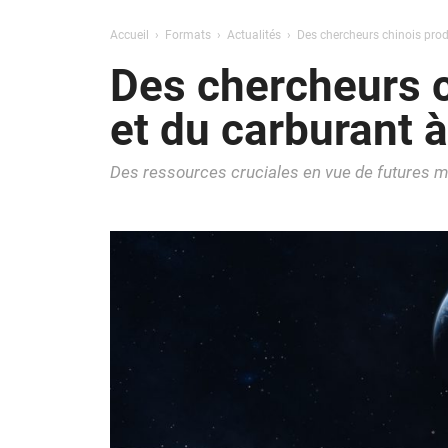
Accueil
Formats
Actualités
Des chercheurs chinois produ
Des chercheurs c
et du carburant à
Des ressources cruciales en vue de futures mi