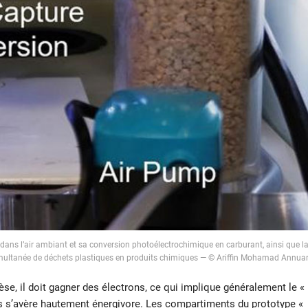
ans l’air ambiant et sa conversion photoélectrochimique en carburant, ainsi que l
multanée de déchets plastiques en produits chimiques — © Ariffin Mohamad Annua
se, il doit gagner des électrons, ce qui implique généralement le «
 s’avère hautement énergivore. Les compartiments du prototype «