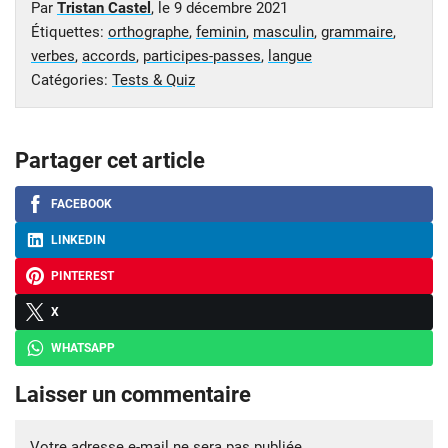
Par
Tristan Castel
, le
9 décembre 2021
Étiquettes:
orthographe
,
feminin
,
masculin
,
grammaire
,
verbes
,
accords
,
participes-passes
,
langue
Catégories:
Tests & Quiz
Partager cet article
FACEBOOK
LINKEDIN
PINTEREST
X
WHATSAPP
Laisser un commentaire
Votre adresse e-mail ne sera pas publiée.