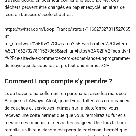
déchets peuvent être changés en papier recyclé, en aires de
jeux, en bureaux d’école et autres.
https://twitter.com/Loop_France/status/116627327811527065
8?
ref_src=twsrc%5Etfw%7Ctwcamp%5Etweetembed%7Ctwterm
%5E1166273278115270658&ref_url=https%3A%2F%2Fpositivr.f
r%2Fce-site-de-e-commerce-zero-dechet-lance-un-programme-
de-recyclage-de-couches-et-protections-intimes%2F
Comment Loop compte s’y prendre ?
Loop travaille actuellement en partenariat avec les marques
Pampers et Always. Ainsi, quand vous faîtes vos commandes
de couches et serviettes intimes sur la plateforme, vous
recevez une boîte hermétique que vous remplirez au fur et à
mesure des couches et serviettes usagées. Une fois la boîte
remplie, un livreur viendra récupérer le contenant hermétique