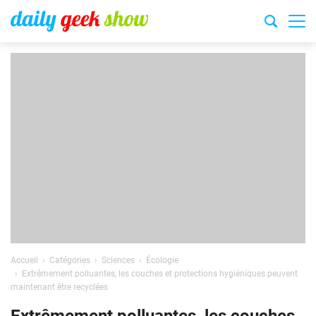
Accueil
Catégories
Sciences
Écologie
Extrêmement polluantes, les couches et protections hygiéniques peuvent
maintenant être recyclées