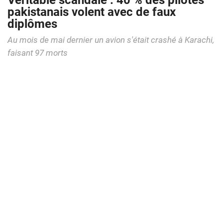
Véritable scandale : 40 % des pilotes
pakistanais volent avec de faux
diplômes
Au mois de mai dernier un avion s'était crashé à Karachi,
faisant 97 morts