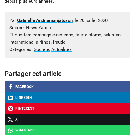
depuis plusieurs années.
Par
Gabrielle Andriamanjatoson
, le
20 juillet 2020
Source:
News Yahoo
Étiquettes:
compagnie-aerienne
,
faux diplome
,
pakistan
international airlines
,
fraude
Catégories:
Société
,
Actualités
Partager cet article
FACEBOOK
LINKEDIN
PINTEREST
X
WHATSAPP