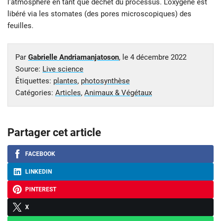
l’atmosphère en tant que déchet du processus. L’oxygène est
libéré via les stomates (des pores microscopiques) des
feuilles.
Par
Gabrielle Andriamanjatoson
, le
4 décembre 2022
Source:
Live science
Étiquettes:
plantes
,
photosynthèse
Catégories:
Articles
,
Animaux & Végétaux
Partager cet article
FACEBOOK
LINKEDIN
PINTEREST
X