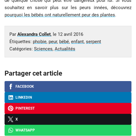
de quelque chose qui peut être dangereux pour lui. Si vous
souhaitez en savoir plus sur les peurs innées, découvrez
pourquoi les bébés ont naturellement peur des plantes
.
Par
Alexandra Collet
, le
12 avril 2016
Étiquettes:
phobie
,
peur
,
bébé
,
enfant
,
serpent
Catégories:
Sciences
,
Actualités
Partager cet article
FACEBOOK
LINKEDIN
PINTEREST
X
WHATSAPP