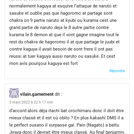
normalement kaguya at esquive l’attaque de naruto et
sasuke et oublie pas que hagoromo at partage sont
chakra on 9 partie naruto at kyubi ou kurama cest une
grand partie de naruto deja le 8 autre partie contre
kurama le 8 demon at que il vont gagne imagine tout le
rest du chakra de hagoromo il at que partage le juubi et
contre kaguya il avait besoin de sont frere il ont pas
reussi at tuer kaguya aussi naruto ou sasuke. Et cest
mon avis pourqoui kaguya est fort
Répondre
vilain.garnement
dit :
3 mars 2022 à 22 h 17 min
d’accord alors déja itachi bat orochimaru donc il doit être
mieux classé et il est où obito ? En plus kakashi DMS il a
le perfect susano il surpasse gaï. Pain (Nagato) a battu
Jiraya donc il devrait être mieux classé. Au final benjamin,