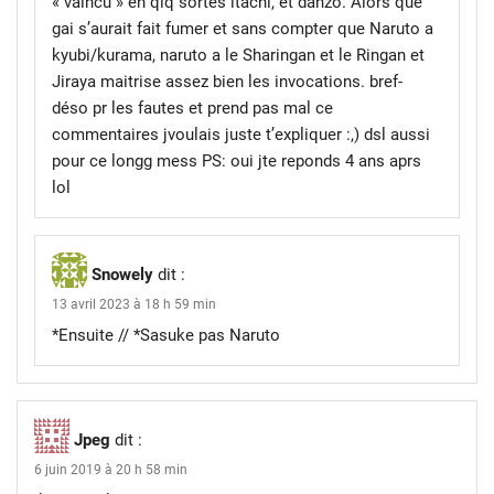
« vaincu » en qlq sortes itachi, et danzo. Alors que
gai s’aurait fait fumer et sans compter que Naruto a
kyubi/kurama, naruto a le Sharingan et le Ringan et
Jiraya maitrise assez bien les invocations. bref-
déso pr les fautes et prend pas mal ce
commentaires jvoulais juste t’expliquer :,) dsl aussi
pour ce longg mess PS: oui jte reponds 4 ans aprs
lol
Snowely
dit :
13 avril 2023 à 18 h 59 min
*Ensuite // *Sasuke pas Naruto
Jpeg
dit :
6 juin 2019 à 20 h 58 min