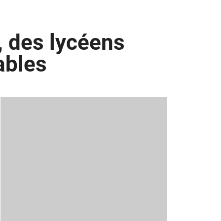
e, des lycéens
ables