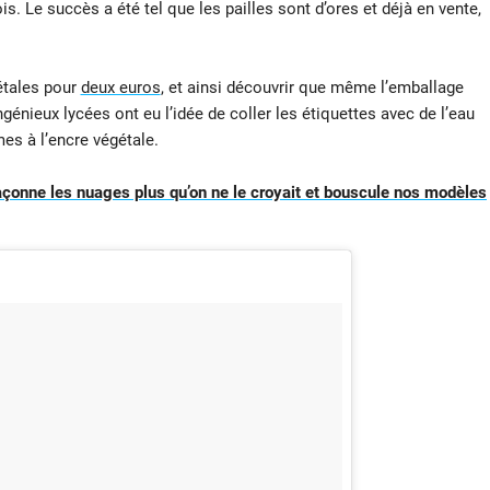
s. Le succès a été tel que les pailles sont d’ores et déjà en vente,
gétales pour
deux euros
, et ainsi découvrir que même l’emballage
ingénieux lycées ont eu l’idée de coller les étiquettes avec de l’eau
es à l’encre végétale.
açonne les nuages plus qu’on ne le croyait et bouscule nos modèles