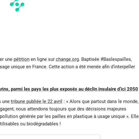
éer une
pétition
en ligne sur
change.org
. Baptisée #Baslespailles,
à usage unique en France. Cette action a été menée afin d’interpeller
arins, parmi les pays les plus exposés au déclin insulaire d’ici 2050
s une
tribune publiée le 22 avril
: « Alors que partout dans le monde,
engagent, nous attendons toujours que des décisions majeures
pollution générée par les pailles en plastique à usage unique ». Elle
utilisables ou biodégradables !