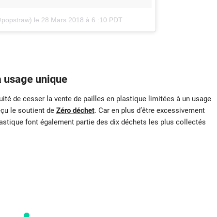
@popstraw)
le
28 Mars 2018 à 6 :10 PDT
 à usage unique
ité de cesser la vente de pailles en plastique limitées à un usage
eçu le soutient de
Zéro déchet
. Car en plus d’être excessivement
stique font également partie des dix déchets les plus collectés