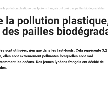
re la pollution plastique, des lycéens français ont créé des pailles biodégradables
e la pollution plastiqu
é des pailles biodégrad
les sont utilisées, rien que dans les fast-foods. Cela représente 3,2
e, elles sont extrêmement polluantes lorsqu’elles sont mal
notamment les océans. Des jeunes lycéens français ont décidé de
bles.