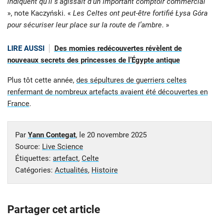
indiquent qu’il s’agissait d’un important comptoir commercial
», note Kaczyński. «
Les Celtes ont peut-être fortifié Łysa Góra
pour sécuriser leur place sur la route de l’ambre
. »
LIRE AUSSI
Des momies redécouvertes révèlent de
nouveaux secrets des princesses de l’Égypte antique
Plus tôt cette année,
des sépultures de guerriers celtes
renfermant de nombreux artefacts avaient été découvertes en
France
.
Par
Yann Contegat
, le
20 novembre 2025
Source:
Live Science
Étiquettes:
artefact
,
Celte
Catégories:
Actualités
,
Histoire
Partager cet article