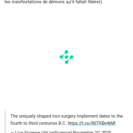
les manifestations de démons qu’il fallait libérer).
The uniquely shaped iron surgery implement dates to the
fourth to third centuries B.C.
https://t.co/8STKBn4jMl
— Live Science (@LiveScience)
November 10, 2025