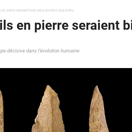
s en pierre seraient bien plus anciens que prévu
ls en pierre seraient 
pe décisive dans l’évolution humaine