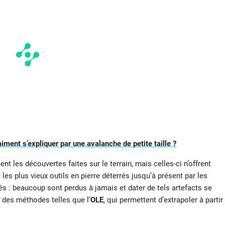
iment s’expliquer par une avalanche de petite taille ?
t les découvertes faites sur le terrain, mais celles-ci n’offrent
 les plus vieux outils en pierre déterrés jusqu’à présent par les
és : beaucoup sont perdus à jamais et dater de tels artefacts se
er des méthodes telles que l’
OLE
, qui permettent d’extrapoler à partir