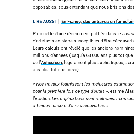
a même été suggéré que la première utilisation de
opposables, sous-entendant que nous brisions des p
LIRE AUSSI
En France, des entraves en fer éclair
Pour cette étude récemment publiée dans le
Journ
d’artefacts en pierre susceptibles d’être découvert
Leurs calculs ont révélé que les anciens hominines a
millions d’années (jusqu’à 63 000 ans plus tôt que 
de l’
Acheuléen
, légèrement plus sophistiqués, sera
ans plus tôt que prévu).
«
Nos travaux fournissent les meilleures estimati
pour la première fois ce type d’outils
», estime
Alas
l’étude. «
Les implications sont multiples, mais cel
attendent encore d’être découvertes
. »