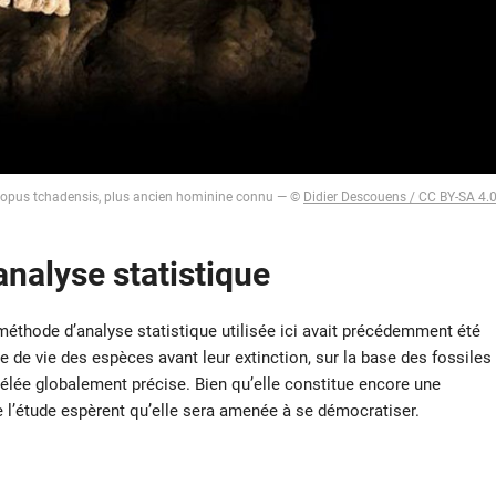
ropus tchadensis, plus ancien hominine connu — ©
Didier Descouens / CC BY-SA 4.
nalyse statistique
 méthode d’analyse statistique utilisée ici avait précédemment été
 de vie des espèces avant leur extinction, sur la base des fossiles
évélée globalement précise. Bien qu’elle constitue encore une
 l’étude espèrent qu’elle sera amenée à se démocratiser.