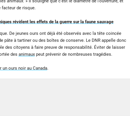
les animaux.
» Il souligne que c’est le diamètre de l’ouverture, et
e facteur de risque.
ques révèlent les effets de la guerre sur la faune sauvage
ue. De jeunes ours ont déjà été observés avec la tête coincée
e pâte à tartiner ou des boîtes de conserve. Le DNR appelle donc
 des citoyens à faire preuve de responsabilité. Éviter de laisser
portée des
animaux
peut prévenir de nombreuses tragédies.
ler un ours noir au Canada
.