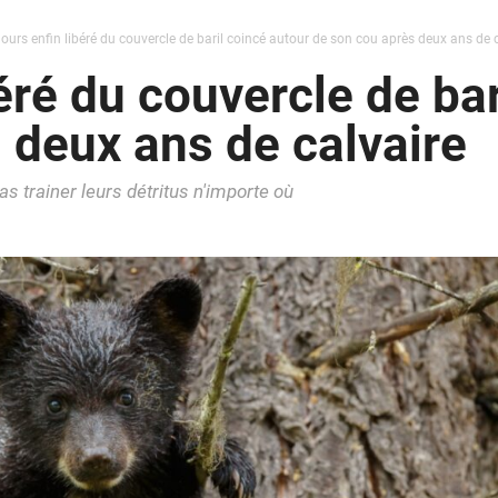
ours enfin libéré du couvercle de baril coincé autour de son cou après deux ans de 
éré du couvercle de bar
 deux ans de calvaire
as trainer leurs détritus n'importe où