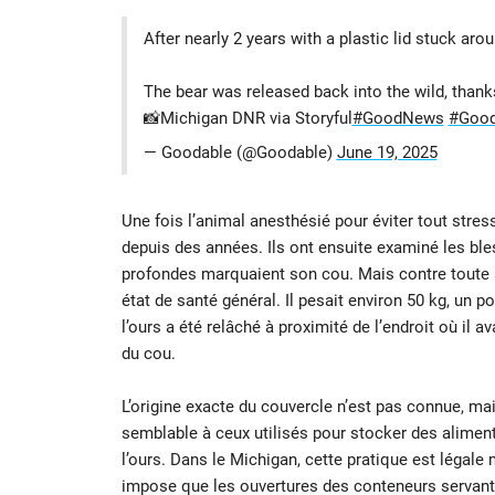
After nearly 2 years with a plastic lid stuck aro
The bear was released back into the wild, thanks
📸Michigan DNR via Storyful
#GoodNews
#Good
— Goodable (@Goodable)
June 19, 2025
Une fois l’animal anesthésié pour éviter tout stress
depuis des années. Ils ont ensuite examiné les ble
profondes marquaient son cou. Mais contre toute at
état de santé général. Il pesait environ 50 kg, un 
l’ours a été relâché à proximité de l’endroit où il a
du cou.
L’origine exacte du couvercle n’est pas connue, mai
semblable à ceux utilisés pour stocker des alime
l’ours. Dans le Michigan, cette pratique est légale
impose que les ouvertures des conteneurs servant d