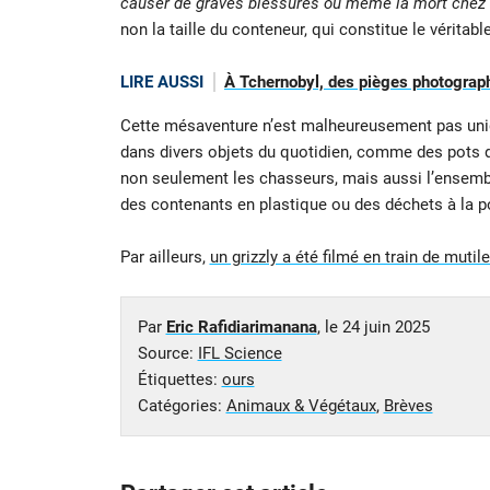
causer de graves blessures ou même la mort chez 
non la taille du conteneur, qui constitue le véritabl
LIRE AUSSI
À Tchernobyl, des pièges photographi
Cette mésaventure n’est malheureusement pas uniq
dans divers objets du quotidien, comme des pots d
non seulement les chasseurs, mais aussi l’ensemble
des contenants en plastique ou des déchets à la 
Par ailleurs,
un grizzly a été filmé en train de muti
Par
Eric Rafidiarimanana
, le
24 juin 2025
Source:
IFL Science
Étiquettes:
ours
Catégories:
Animaux & Végétaux
,
Brèves