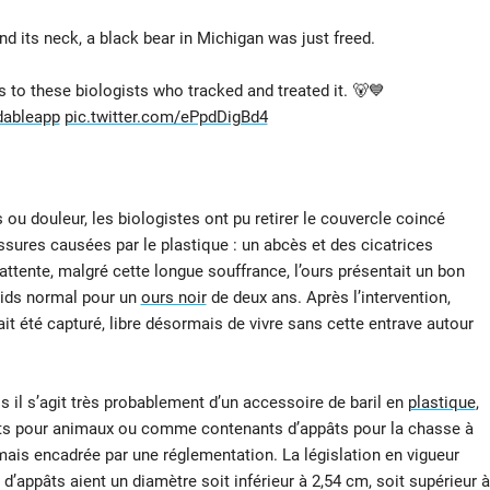
und its neck, a black bear in Michigan was just freed.
 to these biologists who tracked and treated it. 🐻💙
ableapp
pic.twitter.com/ePpdDigBd4
 ou douleur, les biologistes ont pu retirer le couvercle coincé
ssures causées par le plastique : un abcès et des cicatrices
tente, malgré cette longue souffrance, l’ours présentait un bon
poids normal pour un
ours noir
de deux ans. Après l’intervention,
vait été capturé, libre désormais de vivre sans cette entrave autour
s il s’agit très probablement d’un accessoire de baril en
plastique
,
nts pour animaux ou comme contenants d’appâts pour la chasse à
 mais encadrée par une réglementation. La législation en vigueur
’appâts aient un diamètre soit inférieur à 2,54 cm, soit supérieur à